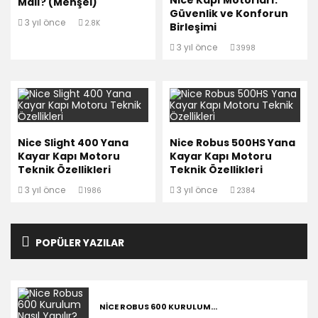
Nice Kapı Motorları:
Malı? (Menşei)
Güvenlik ve Konforun
3 yıl önce
2.8K
Birleşimi
3 yıl önce
3998
Nice Slight 400 Yana
Nice Robus 500HS Yana
Kayar Kapı Motoru
Kayar Kapı Motoru
Teknik Özellikleri
Teknik Özellikleri
3 yıl önce
3 yıl önce
1986
2384
POPÜLER YAZILAR
NICE ROBUS 600 KURULUM...