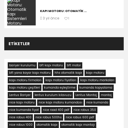
KAPI MOTORU: OTOMATIK ...
3 yıl önce
1
ETIKETLER
bariyer kurulumu
bft kapı motoru
bft motor
bft yana kayar kapı motoru
hhs otomatik kapı
kapı motoru
kapı motoru firmaları
kapı motoru fiyatları
kapı motoru markaları
kapı motoru çeşitleri
kumanda eşleştirme
kumanda kopyalama
Lentus Bariyer
lentus kurulum kılavuzu
Lentus Montaj
montaj
nice kapı motoru
nice kapı motoru kumandası
nice kumanda
nice kumanda fiyat
nice road 400 pdf
nice robus 350
nice robus 400
nice robus 500hs
nice robus 600 pdf
nice robus 1000
otomatik kapı
otomatik kapı montajı