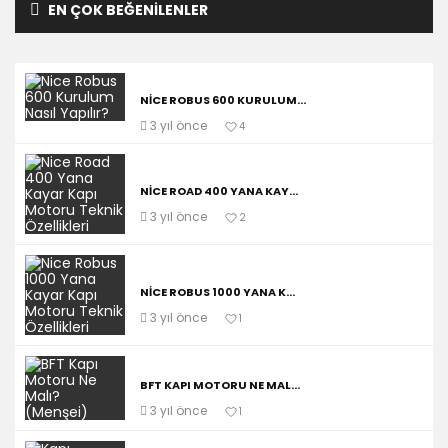
EN ÇOK BEĞENILENLER
NICE ROBUS 600 KURULUM...
3 yıl önce
4
NICE ROAD 400 YANA KAY...
3 yıl önce
2
NICE ROBUS 1000 YANA K...
3 yıl önce
1
BFT KAPI MOTORU NE MAL...
3 yıl önce
1