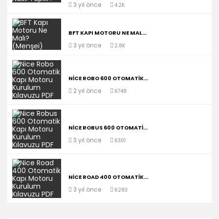
3 yıl önce
4.2K
BFT KAPI MOTORU NE MAL...
3 yıl önce
2.8K
NICE ROBO 600 OTOMATIK...
2 yıl önce
6748
NICE ROBUS 600 OTOMATI...
3 yıl önce
6301
NICE ROAD 400 OTOMATIK...
3 yıl önce
6283