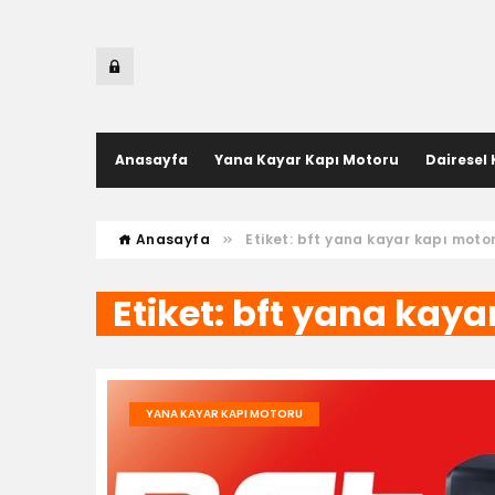
Anasayfa
Yana Kayar Kapı Motoru
Dairesel
Anasayfa
Etiket:
bft yana kayar kapı moto
Etiket:
bft yana kaya
YANA KAYAR KAPI MOTORU