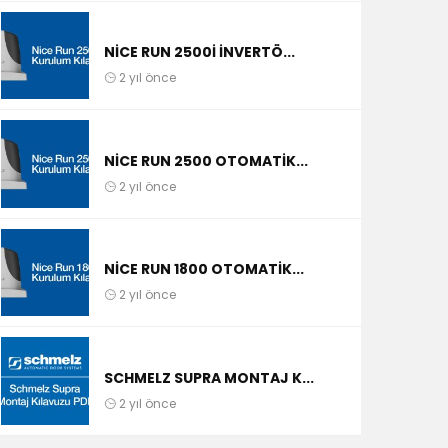
NICE RUN 2500I İNVERTÖ...
2 yıl önce
NICE RUN 2500 OTOMATIK...
2 yıl önce
NICE RUN 1800 OTOMATIK...
2 yıl önce
SCHMELZ SUPRA MONTAJ K...
2 yıl önce