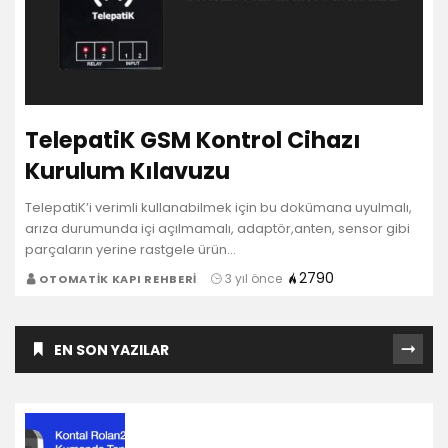
TelepatiK GSM Kontrol Cihazı
Kurulum Kılavuzu
TelepatiK’i verimli kullanabilmek için bu dokümana uyulmalı,
arıza durumunda içi açılmamalı, adaptör,anten, sensor gibi
parçaların yerine rastgele ürün…
2790
3 yıl önce
OTOMATIK KAPI REHBERI
EN SON YAZILAR