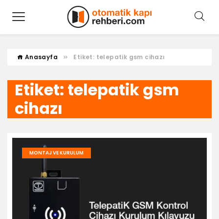
Anasayfa
Etiket:
telepatik gsm cihazı
Etiket:
telepatik gsm
cihazı
MONTAJ VE KURULUM